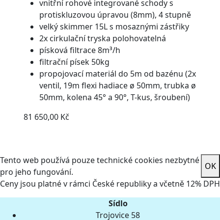
vnitřní rohové integrované schody s
protiskluzovou úpravou (8mm), 4 stupně
velký skimmer 15L s mosaznými zástřiky
2x cirkulační tryska polohovatelná
písková filtrace 8m³/h
filtrační písek 50kg
propojovací materiál do 5m od bazénu (2x
ventil, 19m flexi hadiace ø 50mm, trubka ø
50mm, kolena 45° a 90°, T-kus, šroubení)
81 650,00 Kč
Tento web používá pouze technické cookies nezbytné
OK
pro jeho fungování.
Ceny jsou platné v rámci České republiky a včetně 12% DPH
Sídlo
Trojovice 58