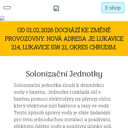
E-shop
OD 01.02.2026 DOCHÁZÍ KE ZMĚNĚ
PROVOZOVNY. NOVÁ ADRESA JE: LUKAVICE
214, LUKAVICE 538 21, OKRES CHRUDIM.
Solonizační Jednotky
Solonizační jednotka slouží k dezinfekci
vody v bazénu. Jednotka rozkládá sůl v
bazénu pomocí elektrolýzy na plynný chlor,
který efektivně ničí bakterie a řasy ve vodě.
Tento způsob úpravy vody je stále žádanější
pro svou jednoduchou instalaci a používání,
efektivní čištění vody a pozitivní účinky soli