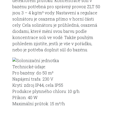
detektorem průtoku. Koncentrace soli v
bazénu potřebná pro správný provoz ZLT 50
jsou 3 – 4 kg/m³ vody. Nastavení a regulace
solinátoru je osazena přímo v horní části
cely. Cela solinátoru je průhledná, osazená
diodami, které mění svou barvu podle
koncentrace soli ve vodě. Takže pouhým
pohledem zjistíte, jestli je vše v pořádku,
nebo je potřeba doplnit sůl do bazénu.
Technické údaje:
Pro bazény: do 50 m³
Napájení trafa: 230 V
Krytí: zdroj IP44, cela IP55
Produkce plynného chloru: 10 g/h
Příkon: 40 W
Maximální průtok: 15 m³/h